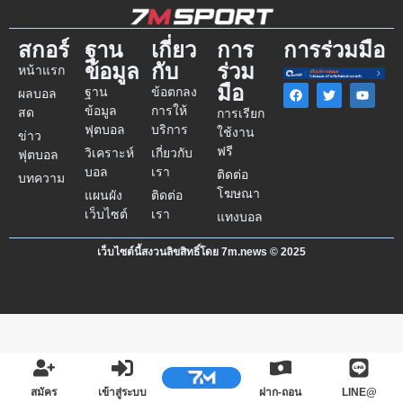
สกอร์
ฐาน
เกี่ยว
การ
การร่วมมือ
ข้อมูล
กับ
ร่วม
หน้าแรก
มือ
ฐาน
ข้อตกลง
ผลบอล
ข้อมูล
การให้
สด
การเรียก
ฟุตบอล
บริการ
ใช้งาน
ข่าว
ฟรี
วิเคราะห์
เกี่ยวกับ
ฟุตบอล
บอล
เรา
ติดต่อ
บทความ
โฆษณา
แผนผัง
ติดต่อ
เว็บไซต์
เรา
แทงบอล
เว็บไซต์นี้สงวนลิขสิทธิ์โดย 7m.news © 2025
สมัคร
เข้าสู่ระบบ
ฝาก-ถอน
LINE@