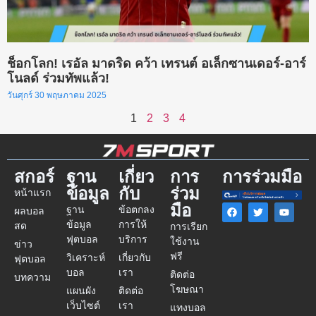
ช็อกโลก! เรอัล มาดริด คว้า เทรนต์ อเล็กซานเดอร์-อาร์
โนลด์ ร่วมทัพแล้ว!
วันศุกร์ 30 พฤษภาคม 2025
1
2
3
4
สกอร์
ฐาน
เกี่ยว
การ
การร่วมมือ
ข้อมูล
กับ
ร่วม
หน้าแรก
มือ
ฐาน
ข้อตกลง
ผลบอล
ข้อมูล
การให้
สด
การเรียก
ฟุตบอล
บริการ
ใช้งาน
ข่าว
ฟรี
วิเคราะห์
เกี่ยวกับ
ฟุตบอล
บอล
เรา
ติดต่อ
บทความ
โฆษณา
แผนผัง
ติดต่อ
เว็บไซต์
เรา
แทงบอล