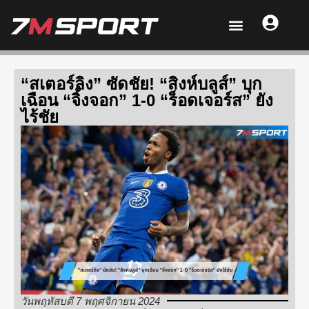
“สเตอร์ลิง” ซัดชัย! “สิงห์บลูส์” บุก
เฉือน “จิ้งจอก” 1-0 “ร็อดเจอร์ส” ยัง
ไร้ชัย
วันพฤหัสบดี 7 พฤศจิกายน 2024