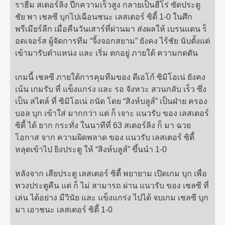
ราฮีม สเตอร์ลิง ปีกความเร็วสูง กลายเป็นฮีโร่ ซัดประตู
ชัย พา เชลซี บุกไปเฉือนชนะ เลสเตอร์ ซิตี้ 1-0 ในศึก
พรีเมียร์ลีก เมื่อคืนวันเสาร์ที่ผ่านมา ส่งผลให้ เบรนแดน ร็
อดเจอร์ส ผู้จัดการทีม “จิ้งจอกสยาม” ยังคง ไร้ชัย นับตั้งแต่
เข้ามารับตำแหน่ง และ เริ่ม ตกอยู่ ภายใต้ ความกดดัน
เกมนี้ เชลซี ภายใต้การคุมทีมของ ดีเอโก้ ซิมิโอเน่ ยังคง
เน้น เกมรับ ที่ แข็งแกร่ง และ รอ จังหวะ สวนกลับ เร็ว ซึ่ง
เป็น สไตล์ ที่ ซิมิโอเน่ ถนัด โดย “สิงห์บลูส์” เป็นฝ่าย ครอง
บอล บุก เข้าใส่ มากกว่า แต่ ก็ เจาะ แนวรับ ของ เลสเตอร์
ซิตี้ ได้ ยาก กระทั่ง ในนาทีที่ 63 สเตอร์ลิง ก็ มา ฉวย
โอกาส จาก ความผิดพลาด ของ แนวรับ เลสเตอร์ ซิตี้
หลุดเข้าไป ยิงประตู ให้ “สิงห์บลูส์” ขึ้นนำ 1-0
หลังจาก เสียประตู เลสเตอร์ ซิตี้ พยายาม เปิดเกม บุก เพื่อ
ทวงประตูคืน แต่ ก็ ไม่ สามารถ ผ่าน แนวรับ ของ เชลซี ที่
เล่น ได้อย่าง มีวินัย และ แข็งแกร่ง ไปได้ จบเกม เชลซี บุก
มา เอาชนะ เลสเตอร์ ซิตี้ 1-0