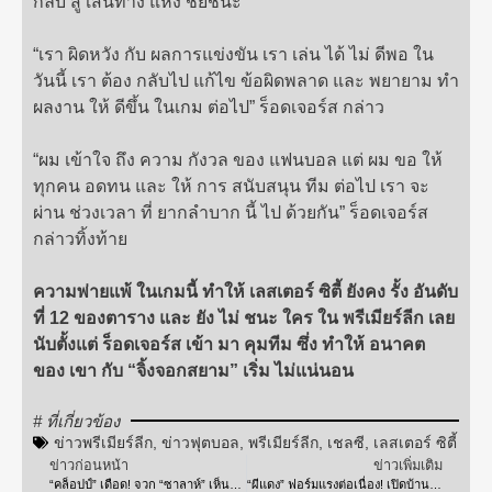
กลับ สู่ เส้นทาง แห่ง ชัยชนะ
“เรา ผิดหวัง กับ ผลการแข่งขัน เรา เล่น ได้ ไม่ ดีพอ ใน
วันนี้ เรา ต้อง กลับไป แก้ไข ข้อผิดพลาด และ พยายาม ทำ
ผลงาน ให้ ดีขึ้น ในเกม ต่อไป” ร็อดเจอร์ส กล่าว
“ผม เข้าใจ ถึง ความ กังวล ของ แฟนบอล แต่ ผม ขอ ให้
ทุกคน อดทน และ ให้ การ สนับสนุน ทีม ต่อไป เรา จะ
ผ่าน ช่วงเวลา ที่ ยากลำบาก นี้ ไป ด้วยกัน” ร็อดเจอร์ส
กล่าวทิ้งท้าย
ความพ่ายแพ้ ในเกมนี้ ทำให้ เลสเตอร์ ซิตี้ ยังคง รั้ง อันดับ
ที่ 12 ของตาราง และ ยัง ไม่ ชนะ ใคร ใน พรีเมียร์ลีก เลย
นับตั้งแต่ ร็อดเจอร์ส เข้า มา คุมทีม ซึ่ง ทำให้ อนาคต
ของ เขา กับ “จิ้งจอกสยาม” เริ่ม ไม่แน่นอน
# ที่เกี่ยวข้อง
ข่าวพรีเมียร์ลีก
,
ข่าวฟุตบอล
,
พรีเมียร์ลีก
,
เชลซี
,
เลสเตอร์ ซิตี้
ข่าวก่อนหน้า
ข่าวเพิ่มเติม
“คล็อปป์” เดือด! จวก “ซาลาห์” เห็นแก่เงิน หลังทิ้ง “หงส์แดง” ซบ “ราชันชุดขาว”
“ผีแดง” ฟอร์มแรงต่อเนื่อง! เปิดบ้านไล่ถล่ม “ท็อฟฟี่” 4-1 “โรนัลโด้” เหมาสอง