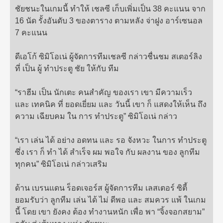
ชัยชนะในเกมนี้ ทำให้ เชลซี เก็บเพิ่มเป็น 38 คะแนน จาก
16 นัด รั้งอันดับ 3 ของตาราง ตามหลัง จ่าฝูง อาร์เซนอล
7 คะแนน
ดีเอโก้ ซิมิโอเน่ ผู้จัดการทีมเชลซี กล่าวชื่นชม สเตอร์ลิง
ที่ เป็น ผู้ ทำประตู ชัย ให้กับ ทีม
“ราฮีม เป็น นักเตะ คนสำคัญ ของเรา เขา มีความเร็ว
และ เทคนิค ที่ ยอดเยี่ยม และ วันนี้ เขา ก็ แสดงให้เห็น ถึง
ความ เฉียบคม ใน การ ทำประตู” ซิมิโอเน่ กล่าว
“เรา เล่น ได้ อย่าง อดทน และ รอ จังหวะ ในการ ทำประตู
ซึ่ง เรา ก็ ทำ ได้ สำเร็จ ผม พอใจ กับ ผลงาน ของ ลูกทีม
ทุกคน” ซิมิโอเน่ กล่าวเสริม
ด้าน เบรนแดน ร็อดเจอร์ส ผู้จัดการทีม เลสเตอร์ ซิตี้
ยอมรับว่า ลูกทีม เล่น ได้ ไม่ ดีพอ และ สมควร แพ้ ในเกม
นี้ โดย เขา ยังคง ต้อง ทำงานหนัก เพื่อ พา “จิ้งจอกสยาม”