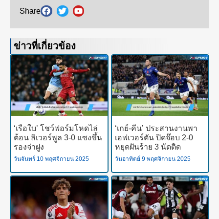
Share
ข่าวที่เกี่ยวข้อง
‘เรือใบ’ โชว์ฟอร์มโหดไล่
‘เกย์-คีน’ ประสานงานพา
ต้อน ลิเวอร์พูล 3-0 แซงขึ้น
เอฟเวอร์ตัน ปิดจ๊อบ 2-0
รองจ่าฝูง
หยุดฝันร้าย 3 นัดติด
วันจันทร์ 10 พฤศจิกายน 2025
วันอาทิตย์ 9 พฤศจิกายน 2025