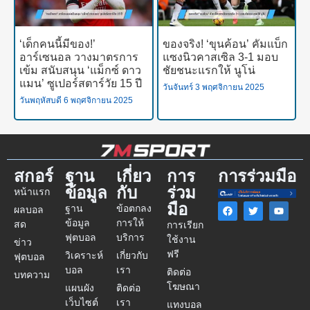
‘เด็กคนนี้มีของ!’
ของจริง! ‘ขุนค้อน’ คัมแบ็ก
อาร์เซนอล วางมาตรการ
แซงนิวคาสเซิล 3-1 มอบ
เข้ม สนับสนุน ‘แม็กซ์ ดาว
ชัยชนะแรกให้ นูโน่
แมน’ ซูเปอร์สตาร์วัย 15 ปี
วันจันทร์ 3 พฤศจิกายน 2025
วันพฤหัสบดี 6 พฤศจิกายน 2025
สกอร์
ฐาน
เกี่ยว
การ
การร่วมมือ
ข้อมูล
กับ
ร่วม
หน้าแรก
มือ
ฐาน
ข้อตกลง
ผลบอล
ข้อมูล
การให้
สด
การเรียก
ฟุตบอล
บริการ
ใช้งาน
ข่าว
ฟรี
วิเคราะห์
เกี่ยวกับ
ฟุตบอล
บอล
เรา
ติดต่อ
บทความ
โฆษณา
แผนผัง
ติดต่อ
เว็บไซต์
เรา
แทงบอล