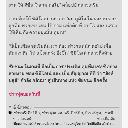
งาน ให้ ดีขึ้น ในเกม ต่อไป” คล็อปป์ กล่าวเสริม
ด้าน ดีเอโก้ ซิมิโอเน่ กล่าวว่า “ผม ภูมิใจ ใน ผลงาน ของ
ลูกทีม พวกเขา เล่น ได้ ตาม แท็กติก ที่ วางไว้ และ แสดง
ให้เห็น ถึง ความมุ่งมั่น ทุ่มเท”
“นี่เป็นเพียง จุดเริ่มต้น เรา ต้อง ทำงานหนัก ต่อไป เพื่อ
พัฒนา ทีม ให้ แข็งแกร่ง ยิ่งขึ้น” ซิมิโอเน่ กล่าวทิ้งท้าย
ชัยชนะ ในเกมนี้ ถือเป็น การ ประเดิม คุมทีม เชลซี อย่าง
สวยงาม ของ ซิมิโอเน่ และ เป็น สัญญาณ ที่ดี ว่า “สิงห์
บลูส์” กำลัง กลับมา สู่ เส้นทาง แห่ง ชัยชนะ อีกครั้ง
ข่าวฟุตบอลวันนี้
# ที่เกี่ยวข้อง
ข่าวพรีเมียร์ลีก
,
ข่าวฟุตบอล
,
พรีเมียร์ลีก
,
ลิเวอร์พูล
,
เชลซี
ข่าวก่อนหน้า
ข่าวเพิ่มเติม
“ผีแดง” ทุ่ม 100 ล้านปอนด์! ล่า “เคน” กลับพรีเมียร์ลีก เสริมคมแดนหน้า
“แมนฯ ยูไนเต็ด” ใกล้ปิดดีล คว้าตัว เดอ ยอง กองกลางของ บาร์เซโลน่า มาร่วมทีม