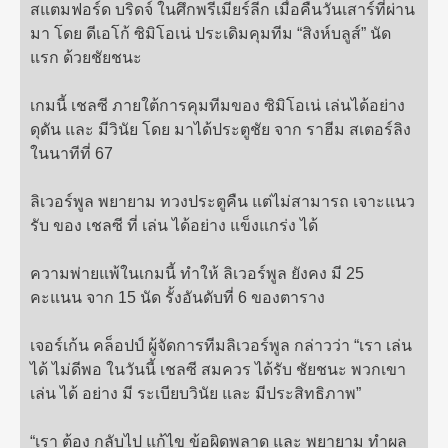
สแตมฟอร์ด บริดจ์ ในศึกพรีเมียร์ลีก เมื่อคืนวันเสาร์ที่ผ่าน
มา โดย ดีเอโก้ ซิมิโอเน่ ประเดิมคุมทีม “สิงห์บลูส์” นัด
แรก ด้วยชัยชนะ
เกมนี้ เชลซี ภายใต้การคุมทีมของ ซิมิโอเน่ เล่นได้อย่าง
ดุดัน และ มีวินัย โดย มาได้ประตูชัย จาก ราฮีม สเตอร์ลิง
ในนาทีที่ 67
ลิเวอร์พูล พยายาม ทวงประตูคืน แต่ไม่สามารถ เจาะแนว
รับ ของ เชลซี ที่ เล่น ได้อย่าง แข็งแกร่ง ได้
ความพ่ายแพ้ในเกมนี้ ทำให้ ลิเวอร์พูล ยังคง มี 25
คะแนน จาก 15 นัด รั้งอันดับที่ 6 ของตาราง
เจอร์เก้น คล็อปป์ ผู้จัดการทีมลิเวอร์พูล กล่าวว่า “เรา เล่น
ได้ ไม่ดีพอ ในวันนี้ เชลซี สมควร ได้รับ ชัยชนะ พวกเขา
เล่น ได้ อย่าง มี ระเบียบวินัย และ มีประสิทธิภาพ”
“เรา ต้อง กลับไป แก้ไข ข้อผิดพลาด และ พยายาม ทำผล