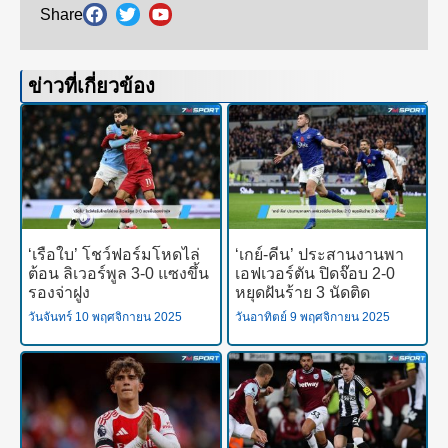
Share
ข่าวที่เกี่ยวข้อง
‘เรือใบ’ โชว์ฟอร์มโหดไล่
‘เกย์-คีน’ ประสานงานพา
ต้อน ลิเวอร์พูล 3-0 แซงขึ้น
เอฟเวอร์ตัน ปิดจ๊อบ 2-0
รองจ่าฝูง
หยุดฝันร้าย 3 นัดติด
วันจันทร์ 10 พฤศจิกายน 2025
วันอาทิตย์ 9 พฤศจิกายน 2025