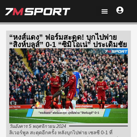
“หงส์แดง” ฟอร์มสะดุด! บุกไปพ่าย
“สิงห์บลูส์” 0-1 “ซิมิโอเน่” ประเดิมชัย
วันอังคาร 5 พฤศจิกายน 2024
ลิเวอร์พูล สะดุดอีกครั้ง หลังบุกไปพ่าย เชลซี 0-1 ที่