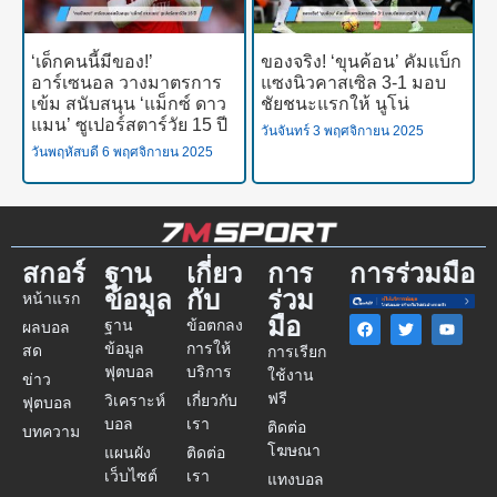
‘เด็กคนนี้มีของ!’
ของจริง! ‘ขุนค้อน’ คัมแบ็ก
อาร์เซนอล วางมาตรการ
แซงนิวคาสเซิล 3-1 มอบ
เข้ม สนับสนุน ‘แม็กซ์ ดาว
ชัยชนะแรกให้ นูโน่
แมน’ ซูเปอร์สตาร์วัย 15 ปี
วันจันทร์ 3 พฤศจิกายน 2025
วันพฤหัสบดี 6 พฤศจิกายน 2025
สกอร์
ฐาน
เกี่ยว
การ
การร่วมมือ
ข้อมูล
กับ
ร่วม
หน้าแรก
มือ
ฐาน
ข้อตกลง
ผลบอล
ข้อมูล
การให้
สด
การเรียก
ฟุตบอล
บริการ
ใช้งาน
ข่าว
ฟรี
วิเคราะห์
เกี่ยวกับ
ฟุตบอล
บอล
เรา
ติดต่อ
บทความ
โฆษณา
แผนผัง
ติดต่อ
เว็บไซต์
เรา
แทงบอล