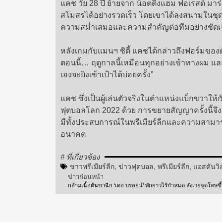
แคช วัย 28 ปี ย้ายจาก น็อตติงแฮม ฟอเรสต์ มา
สโมสรได้อย่างรวดเร็ว โดยเขาได้ลงสนามในชุด
ความสม่ำเสมอและความสำคัญต่อทีมอย่างชัดเจ
หลังเกมกับแมนฯ ซิตี้ แคชได้กล่าวถึงฟอร์มของต
ตอนนี้… ฤดูกาลนี้เหมือนทุกอย่างเข้าทางผม และ
เองจะยิงเข้าเป้าได้บ่อยครั้ง”
แคช ซึ่งเป็นผู้เล่นตัวจริงในตำแหน่งแบ็กขวา
ฟุตบอลโลก 2022 ด้วย การขยายสัญญาครั้งนี้จึง
มีทั้งประสบการณ์ในพรีเมียร์ลีกและความสามาร
อนาคต
# ที่เกี่ยวข้อง
ข่าวพรีเมียร์ลีก
,
ข่าวฟุตบอล
,
พรีเมียร์ลีก
,
แอสตันวิ
ข่าวก่อนหน้า
กล้ามเนื้อต้นขาฉีก ‘เดอ บรอยน์’ พักยาวไร้กำหนด สังเวยจุดโทษขึ