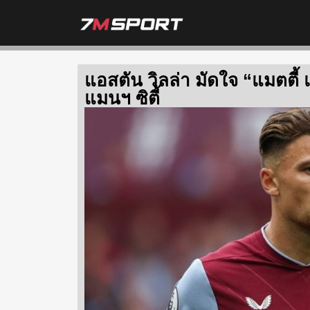
แอสตัน วิลล่า มัดใจ “แมตตี้
แมนฯ ซิตี้