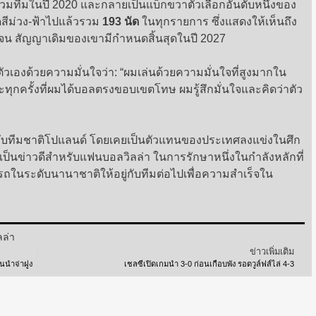
ร่วมทีมในปี 2020 และกลายเป็นแบ็กขวาตัวเลือกอันดับหนึ่งของ
สีม่วง-ฟ้าไปแล้วรวม
193 นัด
ในทุกรายการ ซึ่งแสดงให้เห็นถึง
น สัญญาเดิมของเขามีกำหนดสิ้นสุดในปี 2027
ัวเองด้วยความมั่นใจว่า: “ผมเล่นด้วยความมั่นใจที่สูงมากใน
ทุกครั้งที่ผมได้บอลตรงขอบเขตโทษ ผมรู้สึกมั่นใจและคิดว่าตัว
ให้กับทีมชาติโปแลนด์ โดยเคยเป็นตัวแทนของประเทศลงแข่งในศึก
เป็นข่าวดีสำหรับแฟนบอลวิลล่า ในการรักษาหนึ่งในกำลังหลักที่
ถในระดับนานาชาติให้อยู่กับทีมต่อไปเพื่อความสำเร็จใน
ลล่า
ข่าวเพิ่มเติม
้นนำจ่าฝูง
เชลซีเปิดเกมนำ 3-0 ก่อนเกือบพัง รอดวูล์ฟส์ไล่ 4-3