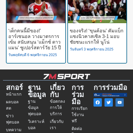
‘เด็กคนนี้มีของ!’
ของจริง! ‘ขุนค้อน’ คัมแบ็ก
อาร์เซนอล วางมาตรการ
แซงนิวคาสเซิล 3-1 มอบ
เข้ม สนับสนุน ‘แม็กซ์ ดาว
ชัยชนะแรกให้ นูโน่
แมน’ ซูเปอร์สตาร์วัย 15 ปี
วันจันทร์ 3 พฤศจิกายน 2025
วันพฤหัสบดี 6 พฤศจิกายน 2025
สกอร์
ฐาน
เกี่ยว
การ
การร่วมมือ
ข้อมูล
กับ
ร่วม
หน้าแรก
มือ
ฐาน
ข้อตกลง
ผลบอล
ข้อมูล
การให้
สด
การเรียก
ฟุตบอล
บริการ
ใช้งาน
ข่าว
ฟรี
วิเคราะห์
เกี่ยวกับ
ฟุตบอล
บอล
เรา
ติดต่อ
บทความ