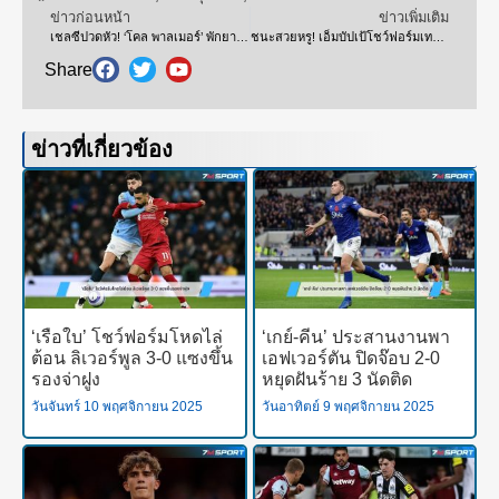
ข่าวก่อนหน้า
ข่าวเพิ่มเติม
เชลซีปวดหัว! ‘โคล พาลเมอร์’ พักยาวถึงพฤศจิกายน หวั่นอาการขาหนีบเรื้อรัง
ชนะสวยหรู! เอ็มบัปเป้โชว์ฟอร์มเทพยิงต่อเนื่อง 10 นัด
Share
ข่าวที่เกี่ยวข้อง
‘เรือใบ’ โชว์ฟอร์มโหดไล่
‘เกย์-คีน’ ประสานงานพา
ต้อน ลิเวอร์พูล 3-0 แซงขึ้น
เอฟเวอร์ตัน ปิดจ๊อบ 2-0
รองจ่าฝูง
หยุดฝันร้าย 3 นัดติด
วันจันทร์ 10 พฤศจิกายน 2025
วันอาทิตย์ 9 พฤศจิกายน 2025