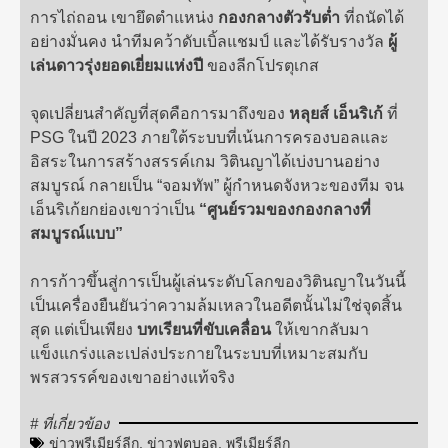
การไถ่ถอน เขายึดตำแหน่ง
กองกลางตัวรับต่ำ
ที่ถนัดได้
อย่างมั่นคง นำทีมคว้าดับเบิ้ลแชมป์ และได้รับรางวัล
ผู้
เล่นดาวรุ่งยอดเยี่ยมแห่งปี
ของลีกโปรตุเกส
จุดเปลี่ยนสำคัญที่สุดคือการมาถึงของ
หลุยส์ เอ็นริเก้
ที่
PSG ในปี 2023 ภายใต้ระบบที่เน้นการครองบอลและ
อิสระในการสร้างสรรค์เกม วิตินญาได้เบ่งบานอย่าง
สมบูรณ์ กลายเป็น “จอมทัพ” ผู้กำหนดจังหวะของทีม จน
เอ็นริเก้ยกย่องเขาว่าเป็น
“ศูนย์รวมของกองกลางที่
สมบูรณ์แบบ”
การก้าวขึ้นสู่การเป็นผู้เล่นระดับโลกของวิตินญาในวันนี้
เป็นเครื่องยืนยันว่าความล้มเหลวในอดีตนั้นไม่ใช่จุดสิ้น
สุด แต่เป็นเพียง
บทเรียนที่ขับเคลื่อน
ให้เขากลับมา
แข็งแกร่งและเปล่งประกายในระบบที่เหมาะสมกับ
พรสวรรค์ของเขาอย่างแท้จริง
# ที่เกี่ยวข้อง
ข่าวพรีเมียร์ลีก
,
ข่าวฟุตบอล
,
พรีเมียร์ลีก