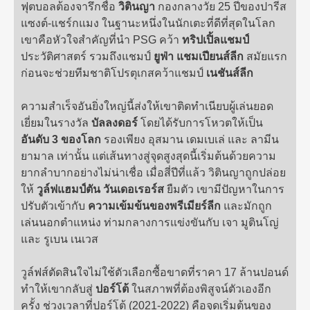
ฟุตบอลต้องจารึกชื่อ
วิตินญา
กองกลางวัย 25 ปีของปารีส
แซงต์-แชร์กแมง ในฐานะหนึ่งในนักเตะที่ดีที่สุดในโลก
เขาคือหัวใจสำคัญที่นำ PSG คว้า
ทริปเปิ้ลแชมป์
ประวัติศาสตร์ รวมถึงแชมป์
ยูฟ่า แชมเปียนส์ลีก
สมัยแรก
ก่อนจะช่วยทีมชาติโปรตุเกสคว้าแชมป์
เนชันส์ลีก
ความสำเร็จอันยิ่งใหญ่นี้ส่งให้เขาติดทำเนียบผู้เล่นยอด
เยี่ยมในรางวัล
บัลลงดอร์
โดยได้รับการโหวตให้เป็น
อันดับ 3 ของโลก
รองเพียง อุสมาน เดมเบเล่ และ ลามีน
ยามาล เท่านั้น แต่เส้นทางสู่จุดสูงสุดนี้เริ่มต้นด้วยความ
ยากลำบากอย่างไม่น่าเชื่อ เมื่อสี่ปีที่แล้ว วิตินญาถูกปล่อย
ให้
วูล์ฟแฮมป์ตัน วันเดอเรอร์ส
ยืมตัว เขามีปัญหาในการ
ปรับตัวเข้ากับ
ความเข้มข้นของพรีเมียร์ลีก
และมักถูก
เล่นนอกตำแหน่ง ท่ามกลางการแข่งขันกับ เจา มูตินโญ่
และ รูเบน เนเวส
วูล์ฟส์ตัดสินใจไม่ใช้ตัวเลือกซื้อขาดที่ราคา 17 ล้านปอนด์
ทำให้เขากลับสู่
ปอร์โต้
ในสภาพที่ต้องพิสูจน์ตัวเองอีก
ครั้ง ช่วงเวลาที่ปอร์โต้ (2021-2022) คือจุดเริ่มต้นของ