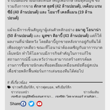
จำเป็นต้องขายนักเตะคนสำคัญเพื่อรักษาสมดุลบัญชี ซึ่ง
รวมถึงการขาย
ดักลาส ลุยซ์ (42 ล้านปอนด์), เจค็อบ แรม
ซีย์ (40 ล้านปอนด์) และ โอมารี่ เคลลี่แมน (19 ล้าน
ปอนด์)
แม้จะมีการเซ็นสัญญาผู้เล่นตัวหลักอย่าง
อมาดู โอนาน่า
(50 ล้านปอนด์)
และ
มูสซา ดิอาบี้ (43 ล้านปอนด์)
แต่ก็ให้
ผลงานที่น่าผิดหวัง โดยดิอาบี้ถูกขายหลังจากอยู่กับทีมได้
เพียงฤดูกาลเดียว ขณะที่โอนาน่าต้องเผชิญกับอาการบาด
เจ็บหนัก ทำให้โอลาเบมีภารกิจสำคัญในการแก้ไข
สถานการณ์นี้ และหวังว่าจะสามารถสร้างสรรค์ผล
งานการซื้อขายนักเตะที่ยอดเยี่ยมเหมือนสมัยที่อยู่สเปน
เพื่อช่วยพลิกฟื้นฟอร์มการเล่นของทีมได้ต่อไป
# ที่เกี่ยวข้อง
ข่าวพรีเมียร์ลีก
,
ข่าวฟุตบอล
,
พรีเมียร์ลีก
ข่าวก่อนหน้า
ข่าวเพิ่มเติม
เชลซีเฮ! กุยอูมีสิทธิ์ลงเล่นคาราบาว คัพ หลังกฎเปลี่ยน
เชลซีพัก ‘โคล พาลเมอร์’ สามสัปดาห์ เพื่อจัดการอาการบาดเจ็บที่ขาหนีบ
Share