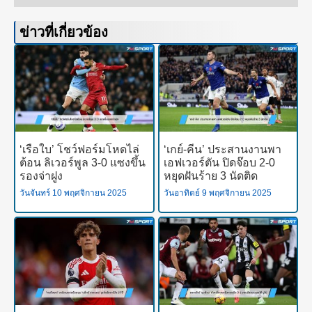
ข่าวที่เกี่ยวข้อง
‘เรือใบ’ โชว์ฟอร์มโหดไล่
‘เกย์-คีน’ ประสานงานพา
ต้อน ลิเวอร์พูล 3-0 แซงขึ้น
เอฟเวอร์ตัน ปิดจ๊อบ 2-0
รองจ่าฝูง
หยุดฝันร้าย 3 นัดติด
วันจันทร์ 10 พฤศจิกายน 2025
วันอาทิตย์ 9 พฤศจิกายน 2025