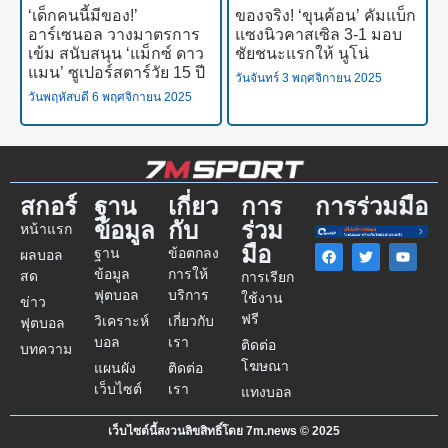
‘เด็กคนนี้มีของ!’
ของจริง! ‘ขุนค้อน’ คัมแบ็ก
อาร์เซนอล วางมาตรการ
แซงนิวคาสเซิล 3-1 มอบ
เข้ม สนับสนุน ‘แม็กซ์ ดาว
ชัยชนะแรกให้ นูโน่
แมน’ ซูเปอร์สตาร์วัย 15 ปี
วันจันทร์ 3 พฤศจิกายน 2025
วันพฤหัสบดี 6 พฤศจิกายน 2025
สกอร์
ฐาน
เกี่ยว
การ
การร่วมมือ
ข้อมูล
กับ
ร่วม
หน้าแรก
มือ
ฐาน
ข้อตกลง
ผลบอล
ข้อมูล
การให้
สด
การเรียก
ฟุตบอล
บริการ
ใช้งาน
ข่าว
ฟรี
วิเคราะห์
เกี่ยวกับ
ฟุตบอล
บอล
เรา
ติดต่อ
บทความ
โฆษณา
แผนผัง
ติดต่อ
เว็บไซต์
เรา
แทงบอล
เว็บไซต์นี้สงวนลิขสิทธิ์โดย 7m.news © 2025