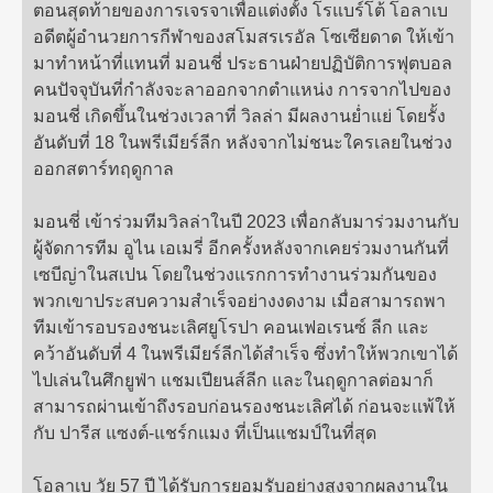
ตอนสุดท้ายของการเจรจาเพื่อแต่งตั้ง โรแบร์โต้ โอลาเบ
อดีตผู้อำนวยการกีฬาของสโมสรเรอัล โซเซียดาด ให้เข้า
มาทำหน้าที่แทนที่ มอนชี่ ประธานฝ่ายปฏิบัติการฟุตบอล
คนปัจจุบันที่กำลังจะลาออกจากตำแหน่ง การจากไปของ
มอนชี่ เกิดขึ้นในช่วงเวลาที่ วิลล่า มีผลงานย่ำแย่ โดยรั้ง
อันดับที่ 18 ในพรีเมียร์ลีก หลังจากไม่ชนะใครเลยในช่วง
ออกสตาร์ทฤดูกาล
มอนชี่ เข้าร่วมทีมวิลล่าในปี 2023 เพื่อกลับมาร่วมงานกับ
ผู้จัดการทีม อูไน เอเมรี่ อีกครั้งหลังจากเคยร่วมงานกันที่
เซบีญ่าในสเปน โดยในช่วงแรกการทำงานร่วมกันของ
พวกเขาประสบความสำเร็จอย่างงดงาม เมื่อสามารถพา
ทีมเข้ารอบรองชนะเลิศยูโรปา คอนเฟอเรนซ์ ลีก และ
คว้าอันดับที่ 4 ในพรีเมียร์ลีกได้สำเร็จ ซึ่งทำให้พวกเขาได้
ไปเล่นในศึกยูฟ่า แชมเปียนส์ลีก และในฤดูกาลต่อมาก็
สามารถผ่านเข้าถึงรอบก่อนรองชนะเลิศได้ ก่อนจะแพ้ให้
กับ ปารีส แซงต์-แชร์กแมง ที่เป็นแชมป์ในที่สุด
โอลาเบ วัย 57 ปี ได้รับการยอมรับอย่างสูงจากผลงานใน