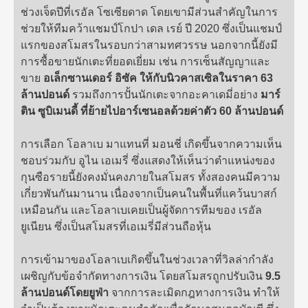
ช่วงเจ็ดปีที่เรอัล โซเซียดาด โดยเขามีส่วนสำคัญในการ
ช่วยให้ทีมคว้าแชมป์โกปา เดล เรย์ ปี 2020 ซึ่งเป็นแชมป์
แรกของสโมสรในรอบกว่าสามทศวรรษ นอกจากนี้ยังมี
การซื้อขายนักเตะที่ยอดเยี่ยม เช่น การเซ็นสัญญาและ
ขาย
อเล็กซานเดอร์ อิซัค ให้กับนิวคาสเซิลในราคา 63
ล้านปอนด์
รวมถึงการปั้นนักเตะจากอะคาเดมี่อย่าง
มาร์
ติน ซูบิเมนดี้ ที่ย้ายไปอาร์เซนอลด้วยค่าตัว 60 ล้านปอนด์
การเลือก โอลาเบ มาแทนที่ มอนชี่ เกิดขึ้นจากความเห็น
ชอบร่วมกับ อูไน เอเมรี่ ซึ่งแสดงให้เห็นว่าตำแหน่งของ
กุนซือรายนี้ยังคงมั่นคงภายในสโมสร ทั้งสองคนมีความ
เกี่ยวพันกันมานาน เนื่องจากเป็นคนในพื้นที่แคว้นบาสก์
เหมือนกัน และโอลาเบเคยเป็นผู้จัดการทีมของ เรอัล
ยูเนียน ซึ่งเป็นสโมสรที่เอเมรี่มีส่วนถือหุ้น
การเข้ามาของโอลาเบเกิดขึ้นในช่วงเวลาที่วิลล่ากำลัง
เผชิญกับข้อจำกัดทางการเงิน โดยสโมสรถูกปรับเงิน
9.5
ล้านปอนด์โดยยูฟ่า
จากการละเมิดกฎทางการเงิน ทำให้