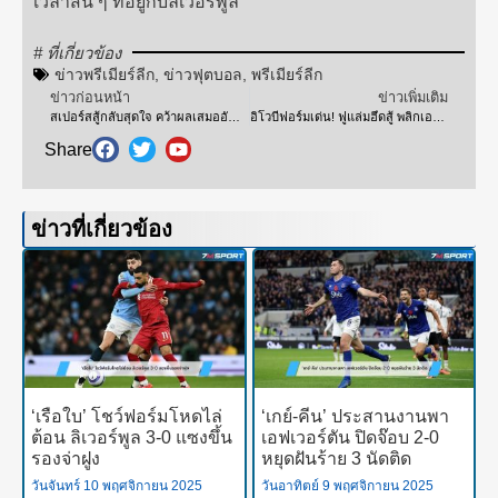
เวลาสั้น ๆ ที่อยู่กับลิเวอร์พูล”
# ที่เกี่ยวข้อง
ข่าวพรีเมียร์ลีก
,
ข่าวฟุตบอล
,
พรีเมียร์ลีก
ข่าวก่อนหน้า
ข่าวเพิ่มเติม
สเปอร์สสู้กลับสุดใจ คว้าผลเสมออันน่าทึ่งจากไบรท์ตัน
อิโวบีฟอร์มเด่น! ฟูแล่มฮึดสู้ พลิกเอาชนะเบรนท์ฟอร์ด
Share
ข่าวที่เกี่ยวข้อง
‘เรือใบ’ โชว์ฟอร์มโหดไล่
‘เกย์-คีน’ ประสานงานพา
ต้อน ลิเวอร์พูล 3-0 แซงขึ้น
เอฟเวอร์ตัน ปิดจ๊อบ 2-0
รองจ่าฝูง
หยุดฝันร้าย 3 นัดติด
วันจันทร์ 10 พฤศจิกายน 2025
วันอาทิตย์ 9 พฤศจิกายน 2025