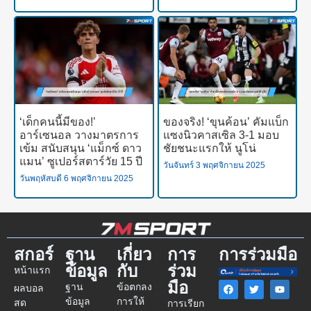
‘เด็กคนนี้มีของ!’
ของจริง! ‘ขุนค้อน’ คัมแบ็ก
อาร์เซนอล วางมาตรการ
แซงนิวคาสเซิล 3-1 มอบ
เข้ม สนับสนุน ‘แม็กซ์ ดาว
ชัยชนะแรกให้ นูโน่
แมน’ ซูเปอร์สตาร์วัย 15 ปี
วันจันทร์ 3 พฤศจิกายน 2025
วันพฤหัสบดี 6 พฤศจิกายน 2025
สกอร์
ฐาน
เกี่ยว
การ
การร่วมมือ
ข้อมูล
กับ
ร่วม
หน้าแรก
มือ
ฐาน
ข้อตกลง
ผลบอล
ข้อมูล
การให้
สด
การเรียก