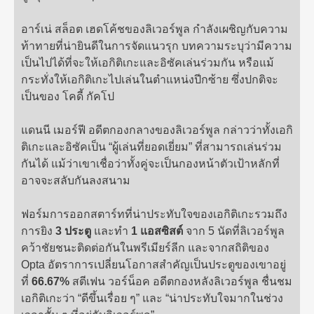
อาร์เน่ สล็อต เฮดโค้ชของลิเวอร์พูล กำลังเผชิญกับความ
ท้าทายที่น่ายินดีในการจัดแนวรุก บทความระบุว่ามีความ
เป็นไปได้ที่จะให้เอกิติเกะและอิซัคเล่นร่วมกัน หรือแม้
กระทั่งให้เอกิติเกะไปเล่นในตำแหน่งปีกซ้าย ซึ่งปกติจะ
เป็นของ โคดี้ กัคโป
แดนนี เมอร์ฟี อดีตกองกลางของลิเวอร์พูล กล่าวว่าทั้งเอกิ
ติเกะและอิซัคเป็น “ผู้เล่นที่ยอดเยี่ยม” ที่สามารถเล่นร่วม
กันได้ แม้ว่าเขาเชื่อว่าทั้งคู่จะเป็นกองหน้าตัวเป้าหลักที่
อาจจะสลับกันลงสนาม
ฟอร์มการออกสตาร์ทที่น่าประทับใจของเอกิติเกะรวมถึง
การยิง
3 ประตู
และทำ
1 แอสซิสต์
จาก 5 นัดที่ลิเวอร์พูล
คว้าชัยชนะติดต่อกันในพรีเมียร์ลีก และจากสถิติของ
Opta อัตราการเปลี่ยนโอกาสสำคัญเป็นประตูของเขาอยู่
ที่
66.67%
สตีเฟน วอร์น็อค อดีตกองหลังลิเวอร์พูล ชื่นชม
เอกิติเกะว่า “ดีขึ้นเรื่อย ๆ” และ “น่าประทับใจมากในช่วง