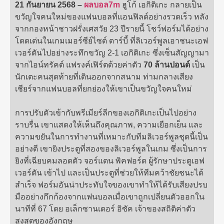
21 กันยายน 2568 –
ผลบอล7m
ฮูโก้ เอกิติเกะ กลายเป็น
ขวัญใจคนใหม่ของแฟนบอลที่แอนฟิลด์อย่างรวดเร็ว หลัง
จากกองหน้าชาวฝรั่งเศสวัย 23 ปีรายนี้ โชว์ฟอร์มได้อย่าง
โดดเด่นในเกมเมอร์ซีย์ไซด์ ดาร์บี้ ที่ลิเวอร์พูลเอาชนะเอฟ
เวอร์ตันไปอย่างระทึกขวัญ 2-1 เอกิติเกะ ซึ่งเซ็นสัญญามา
จากไอน์ทรัคต์ แฟรงค์เฟิร์ตด้วยค่าตัว
70 ล้านปอนด์
เป็น
นักเตะคนสุดท้ายที่เดินออกจากสนาม ท่ามกลางเสียง
เชียร์จากแฟนบอลที่ยกย่องให้เขาเป็นขวัญใจคนใหม่
การปรับตัวเข้ากับพรีเมียร์ลีกของเอกิติเกะเป็นไปอย่าง
ราบรื่น เขาแสดงให้เห็นถึงคุณภาพ, ความเยือกเย็น และ
ความขยันในการทำงานที่เหมาะกับทีมลิเวอร์พูลชุดนี้เป็น
อย่างดี เขายิงประตูที่สองของลิเวอร์พูลในเกม ซึ่งเป็นการ
ยิงที่เฉียบคมลอดตัว จอร์แดน พิคฟอร์ด ผู้รักษาประตูเอฟ
เวอร์ตัน เข้าไป และเป็นประตูที่ช่วยให้ทีมคว้าชัยชนะได้
สำเร็จ ฟอร์มอันน่าประทับใจของเขาทำให้ได้รับเสียงปรบ
มืออย่างกึกก้องจากแฟนบอลเมื่อเขาถูกเปลี่ยนตัวออกใน
นาทีที่ 67 โดย อเล็กซานเดอร์ อิซัค เจ้าของสถิติค่าตัว
สูงสุดของอังกฤษ