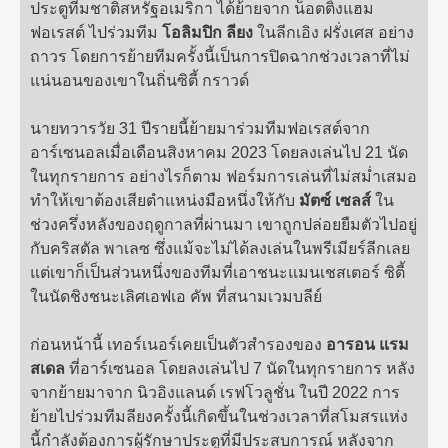
ประตูทีมชาติสหรัฐอเมริกา ได้ย้ายจาก น็อตติ้งแฮม
ฟอเรสต์ ไปร่วมทีม
โอลิมปิก ลียง
ในลีกเอิง ฝรั่งเศส อย่าง
ถาวร โดยการย้ายทีมครั้งนี้เป็นการปิดฉากช่วงเวลาที่ไม่
แน่นอนของเขาในถิ่นซิตี้ กราวด์
นายทวารวัย 31 ปีรายนี้ย้ายมาร่วมทีมฟอเรสต์จาก
อาร์เซนอลเมื่อเดือนสิงหาคม 2023 โดยลงเล่นไป 21 นัด
ในทุกรายการ อย่างไรก็ตาม ฟอร์มการเล่นที่ไม่สม่ำเสมอ
ทำให้เขาต้องเสียตำแหน่งมือหนึ่งให้กับ
มัตซ์ เซลส์
ใน
ช่วงครึ่งหลังของฤดูกาลที่ผ่านมา เขาถูกปล่อยยืมตัวไปอยู่
กับคริสตัล พาเลซ ซึ่งแม้จะไม่ได้ลงเล่นในพรีเมียร์ลีกเลย
แต่เขาก็เป็นส่วนหนึ่งของทีมที่เอาชนะแมนเชสเตอร์ ซิตี้
ในนัดชิงชนะเลิศเอฟเอ คัพ ที่สนามเวมบลีย์
ก่อนหน้านี้ เทอร์เนอร์เคยเป็นตัวสำรองของ
อารอน แรม
สเดล
ที่อาร์เซนอล โดยลงเล่นไป 7 นัดในทุกรายการ หลัง
จากย้ายมาจาก นิวอิงแลนด์ เรฟโวลูชั่น ในปี 2022 การ
ย้ายไปร่วมทีมลียงครั้งนี้เกิดขึ้นในช่วงเวลาที่สโมสรแห่ง
นี้กำลังต้องการผู้รักษาประตูที่มีประสบการณ์ หลังจาก