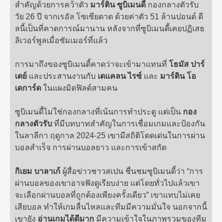
สำคัญด้วยการคว้าตัว
มาร์ติน ซูบิเมนดี้
กองกลางตัวรับ
วัย 26 ปี จากเรอัล โซเซียดาด ด้วยค่าตัว 51 ล้านปอนด์ ดี
ลนี้เป็นที่คาดการณ์มานาน หลังจากที่ซูบิเมนดี้เคยปฏิเสธ
ลิเวอร์พูลเมื่อซัมเมอร์ที่แล้ว
การมาถึงของซูบิเมนดี้คาดว่าจะเข้ามาแทนที่
โธมัส ปาร์
เตย์
และประสานงานกับ
เดแคลน ไรซ์
และ
มาร์ติน โอ
เดการ์ด
ในแผงมิดฟิลด์สามคน
ซูบิเมนดี้ไม่ใช่กองกลางที่เน้นการทำประตู แต่เป็น
กอง
กลางตัวรับ
ที่มีบทบาทสำคัญในการเชื่อมเกมและป้องกัน
ในลาลีกา ฤดูกาล 2024-25 เขามีสถิติโดดเด่นในการผ่าน
บอลสำเร็จ การผ่านบอลยาว และการเข้าสกัด
กิเยม บาลาเก้
ผู้สื่อข่าวชาวสเปน ชื่นชมซูบิเมนดี้ว่า “การ
ผ่านบอลของเขาอาจฟังดูเรียบง่าย แต่โดยทั่วไปแล้วเขา
จะเลือกผ่านบอลที่ถูกต้องเพียงครั้งเดียว” เขาแทบไม่เคย
เสียบอล ทำให้เกมลื่นไหลและทีมมีความมั่นใจ นอกจากนี้
เขายัง
อ่านเกมได้ดีมาก
มีความเข้าใจในภาพรวมของทีม