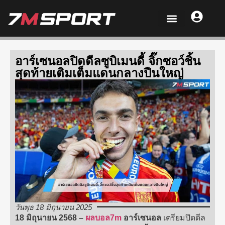
อาร์เซนอลปิดดีลซูบิเมนดี้ จิ๊กซอว์ชิ้น
สุดท้ายเติมเต็มแดนกลางปืนใหญ่
วันพุธ 18 มิถุนายน 2025
18 มิถุนายน 2568 –
ผลบอล7m
อาร์เซนอล
เตรียมปิดดีล