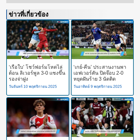
ข่าวที่เกี่ยวข้อง
‘เรือใบ’ โชว์ฟอร์มโหดไล่
‘เกย์-คีน’ ประสานงานพา
ต้อน ลิเวอร์พูล 3-0 แซงขึ้น
เอฟเวอร์ตัน ปิดจ๊อบ 2-0
รองจ่าฝูง
หยุดฝันร้าย 3 นัดติด
วันจันทร์ 10 พฤศจิกายน 2025
วันอาทิตย์ 9 พฤศจิกายน 2025