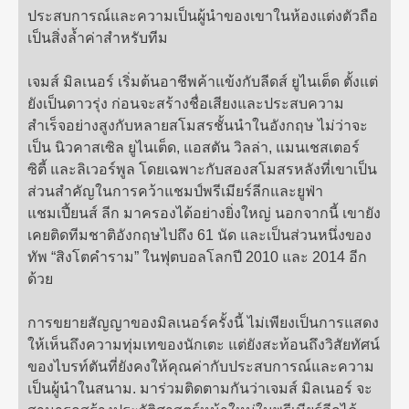
ประสบการณ์และความเป็นผู้นำของเขาในห้องแต่งตัวถือ
เป็นสิ่งล้ำค่าสำหรับทีม
เจมส์ มิลเนอร์ เริ่มต้นอาชีพค้าแข้งกับลีดส์ ยูไนเต็ด ตั้งแต่
ยังเป็นดาวรุ่ง ก่อนจะสร้างชื่อเสียงและประสบความ
สำเร็จอย่างสูงกับหลายสโมสรชั้นนำในอังกฤษ ไม่ว่าจะ
เป็น นิวคาสเซิล ยูไนเต็ด, แอสตัน วิลล่า, แมนเชสเตอร์
ซิตี้ และลิเวอร์พูล โดยเฉพาะกับสองสโมสรหลังที่เขาเป็น
ส่วนสำคัญในการคว้าแชมป์พรีเมียร์ลีกและยูฟ่า
แชมเปี้ยนส์ ลีก มาครองได้อย่างยิ่งใหญ่ นอกจากนี้ เขายัง
เคยติดทีมชาติอังกฤษไปถึง 61 นัด และเป็นส่วนหนึ่งของ
ทัพ “สิงโตคำราม” ในฟุตบอลโลกปี 2010 และ 2014 อีก
ด้วย
การขยายสัญญาของมิลเนอร์ครั้งนี้ ไม่เพียงเป็นการแสดง
ให้เห็นถึงความทุ่มเทของนักเตะ แต่ยังสะท้อนถึงวิสัยทัศน์
ของไบรท์ตันที่ยังคงให้คุณค่ากับประสบการณ์และความ
เป็นผู้นำในสนาม. มาร่วมติดตามกันว่าเจมส์ มิลเนอร์ จะ