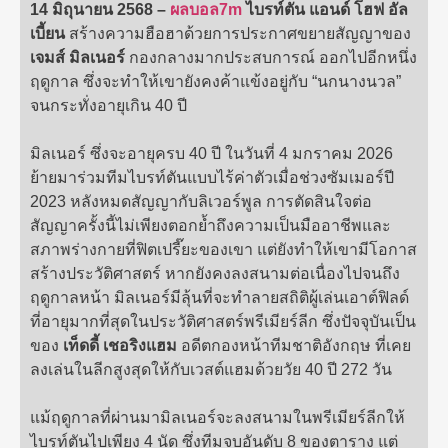
14 มิถุนายน 2568 –
ผลบอล7m
ไบรท์ตัน แอนด์ โฮฟ อัล
เบี้ยน
สร้างความฮือฮาด้วยการประกาศขยายสัญญาของ
เจมส์ มิลเนอร์
กองกลางมากประสบการณ์ ออกไปอีกหนึ่ง
ฤดูกาล ซึ่งจะทำให้เขายังคงค้าแข้งอยู่กับ “นกนางนวล”
จนกระทั่งอายุเกิน 40 ปี
มิลเนอร์ ซึ่งจะอายุครบ 40 ปี ในวันที่ 4 มกราคม 2026
ย้ายมาร่วมทีมไบรท์ตันแบบไร้ค่าตัวเมื่อช่วงซัมเมอร์ปี
2023 หลังหมดสัญญากับลิเวอร์พูล การตัดสินใจต่อ
สัญญาครั้งนี้ไม่เพียงตอกย้ำถึงความเป็นมืออาชีพและ
สภาพร่างกายที่ฟิตเปรี๊ยะของเขา แต่ยังทำให้เขามีโอกาส
สร้างประวัติศาสตร์ หากยังคงลงสนามต่อเนื่องไปจนถึง
ฤดูกาลหน้า มิลเนอร์มีลุ้นที่จะทำลายสถิติผู้เล่นเอาต์ฟิลด์
ที่อายุมากที่สุดในประวัติศาสตร์พรีเมียร์ลีก ซึ่งปัจจุบันเป็น
ของ
เท็ดดี้ เชอริงแฮม
อดีตกองหน้าทีมชาติอังกฤษ ที่เคย
ลงเล่นในลีกสูงสุดให้กับเวสต์แฮมด้วยวัย 40 ปี 272 วัน
แม้ฤดูกาลที่ผ่านมามิลเนอร์จะลงสนามในพรีเมียร์ลีกให้
ไบรท์ตันไปเพียง 4 นัด ซึ่งทีมจบอันดับ 8 ของตาราง แต่