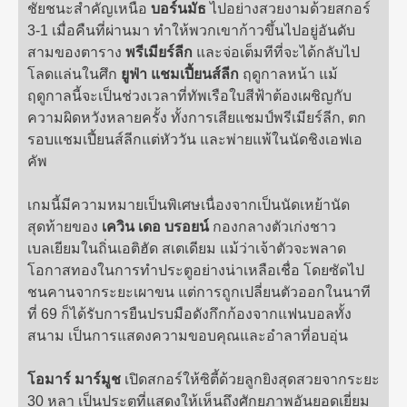
ชัยชนะสำคัญเหนือ
บอร์นมัธ
ไปอย่างสวยงามด้วยสกอร์
3-1 เมื่อคืนที่ผ่านมา ทำให้พวกเขาก้าวขึ้นไปอยู่อันดับ
สามของตาราง
พรีเมียร์ลีก
และจ่อเต็มทีที่จะได้กลับไป
โลดแล่นในศึก
ยูฟ่า แชมเปี้ยนส์ลีก
ฤดูกาลหน้า แม้
ฤดูกาลนี้จะเป็นช่วงเวลาที่ทัพเรือใบสีฟ้าต้องเผชิญกับ
ความผิดหวังหลายครั้ง ทั้งการเสียแชมป์พรีเมียร์ลีก, ตก
รอบแชมเปี้ยนส์ลีกแต่หัววัน และพ่ายแพ้ในนัดชิงเอฟเอ
คัพ
เกมนี้มีความหมายเป็นพิเศษเนื่องจากเป็นนัดเหย้านัด
สุดท้ายของ
เควิน เดอ บรอยน์
กองกลางตัวเก่งชาว
เบลเยียมในถิ่นเอติฮัด สเตเดียม แม้ว่าเจ้าตัวจะพลาด
โอกาสทองในการทำประตูอย่างน่าเหลือเชื่อ โดยซัดไป
ชนคานจากระยะเผาขน แต่การถูกเปลี่ยนตัวออกในนาที
ที่ 69 ก็ได้รับการยืนปรบมือดังกึกก้องจากแฟนบอลทั้ง
สนาม เป็นการแสดงความขอบคุณและอำลาที่อบอุ่น
โอมาร์ มาร์มูช
เปิดสกอร์ให้ซิตี้ด้วยลูกยิงสุดสวยจากระยะ
30 หลา เป็นประตูที่แสดงให้เห็นถึงศักยภาพอันยอดเยี่ยม