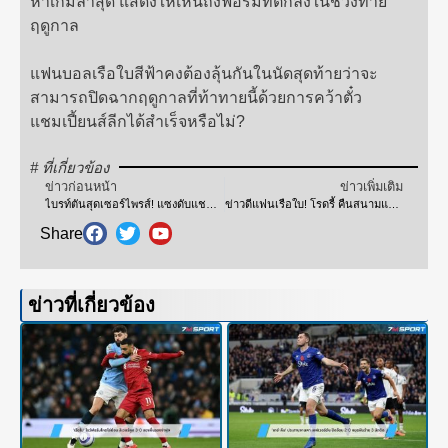
ห้าเกมล่าสุด แสดงให้เห็นถึงฟอร์มที่ตกลงในช่วงท้าย
ฤดูกาล
แฟนบอลเรือใบสีฟ้าคงต้องลุ้นกันในนัดสุดท้ายว่าจะ
สามารถปิดฉากฤดูกาลที่ท้าทายนี้ด้วยการคว้าตั๋ว
แชมเปี้ยนส์ลีกได้สำเร็จหรือไม่?
# ที่เกี่ยวข้อง
ข่าวก่อนหน้า
ข่าวเพิ่มเติม
ไบรท์ตันสุดเซอร์ไพรส์! แซงดับแชมป์ลิเวอร์พูล 3-2
ข่าวดีแฟนเรือใบ! โรดรี้ คืนสนามแล้วหลังพักยาว 8 เดือน
Share
ข่าวที่เกี่ยวข้อง