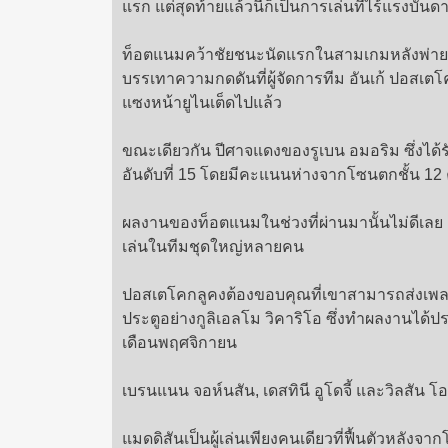
แรก แต่สุดท้ายแล้วนี่ก็เป็นการเล่นที่ไร้แรงบัน
ท็อตแนมคว้าชัยชนะนัดแรกในสามเกมหลังพ่ายลิ
บรรเทาความกดดันที่ผู้จัดการทีม อันเก้ ปอสเตโ
แซงหน้ายูไนเต็ดไปแล้ว
ขณะเดียวกัน ปีศาจแดงของรูเบน อมอริม ซึ่งได้ร
อันดับที่ 15 โดยมีคะแนนห่างจากโซนตกชั้น 1
ผลงานของท็อตแนมในช่วงที่ผ่านมานั้นไม่ดีเลย
เล่นในทีมชุดใหญ่หลายคน
ปอสเตโคกลูคงต้องขอบคุณที่เขาสามารถส่งเพลย์เ
ประตูอย่างกูลิเอลโม วิคาริโอ ซึ่งทำผลงานได้
เดือนพฤศจิกายน
เบรนแนน จอห์นสัน, เดสทินี อูโดจี้ และวิลสัน โ
แมดดิสันเป็นผู้เล่นเพียงคนเดียวที่ฟื้นตัวหลัง