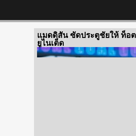
แมดดิสัน ซัดประตูชัยให้ ท็
ยูไนเต็ด