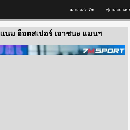
ผลบอลสด 7m
ฟุตบอลต่างป
อตแนม ฮ็อตสเปอร์ เอาชนะ แมนฯ