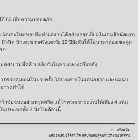
ที่ 63 เพื่อความปลอดภัย
ทล นักเตะใหม่ของทีมทำผลงานได้อย่างยอดเยี่ยมในเกมลีกนัดแรก
น มิวนิค นักเตะชาวฝรั่งเศสวัย 19 ปีบังคับให้โอนานาต้องเซฟลูก
แรก
วามพยายามที่คล้ายคลึงกันในช่วงกลางครึ่งหลัง
หาในการควบคุมเกมในบางครั้ง โดยเฉพาะในแดนกลาง และแมนฯ
สามารถทำได้
าชัยชนะอย่างหวุดหวิด แม้ว่าพวกเขาจะเก็บได้เพียง 4 แต้ม
นประเทศทั้ง 2 นัดในเดือนนี้
ข่าวเพิ่มเติม
พลีมัธตีเสมอได้สำเร็จ หลับพบกับลูตันทีมบ๊วยของตาราง