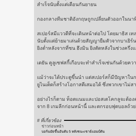
สำเร็จนับตั้งแต่เดือนกันยายน
กองกลางทีมชาติอังกฤษถูกเปลี่ยนตัวออกในนาที
สเปอร์สมีแววดีที่จะเดินหน้าต่อไป โดยมาธิส เ
นับตั้งแต่ย้ายมาเล่นด้วยสัญญายืมตัวจากบาเยิร์
ยิงต่ำหลังจากที่ซน ฮึงมิน ยิงตัดหลังในช่วงครึ่ง
เดยัน คูลูเซฟสกี้เกือบจะทำสำเร็จเช่นกันด้วยค
แม้ว่าจะได้ประตูขึ้นนำ แต่สเปอร์สก็มีปัญ
ยูไนเต็ดก็สร้างโอกาสตีเสมอได้ ซึ่งพวกเขาไม่
อย่างไรก็ตาม ท็อตแนมและปอสเตโคกลูจะต้องคว้
จาก 8 เกมลีกก่อนหน้านี้ และตกรอบฟุตบอลถ้วยใ
# ที่เกี่ยวข้อง
ข่าวก่อนหน้า
บอร์นมัธขึ้นอันดับ 5 หลังชนะเซาธ์แฮมป์ตัน