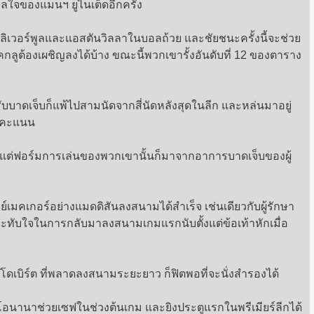
ดาลใจของแมนฯ ยูไนเต็ดอีกครั้ง
เวอร์พูลและแอสตันวิลลาในบอลถ้วย และชัยชนะครั้งนี้จะช่วย
คกลูต้องเผชิญลงได้บ้าง ขณะนี้พวกเขารั้งอันดับที่ 12 ของตาราง
ับบาดเจ็บก็แพ้ไปสามนัดจากสี่นัดหลังสุดในลีก และหล่นมาอยู่
2 คะแนน
 แต่ฟอร์มการเล่นของพวกเขานั้นก็มาจากอาการบาดเจ็บของผู้
มคเกอร์อย่างแมดดิสันลงสนามได้สำเร็จ เช่นเดียวกับผู้รักษา
ประทับใจในการกลับมาลงสนามเกมแรกนับตั้งแต่ข้อเท้าหักเมื่อ
อโดเบิร์ต ที่พลาดลงสนามระยะยาว ก็ฟิตพอที่จะนั่งสำรองได้
จากโอนานาช่วยเซฟในช่วงต้นเกม และยิงประตูแรกในพรีเมียร์ลีกได้