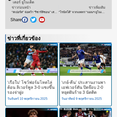
เตอร์ ยูไนเต็ด
ข่าวก่อนหน้า
ข่าวเพิ่มเติม
“สเปอร์ส” จ่อคว้า “ริชาร์ลิซอน” เสริมแนวรุก หลัง “เคน” ย้ายทีม
“โรนัลโด้” จวกแหลก! “แมนฯ ยูไนเต็ด” หลังโดนยกเลิกสัญญาทูต
Share
ข่าวที่เกี่ยวข้อง
‘เรือใบ’ โชว์ฟอร์มโหดไล่
‘เกย์-คีน’ ประสานงานพา
ต้อน ลิเวอร์พูล 3-0 แซงขึ้น
เอฟเวอร์ตัน ปิดจ๊อบ 2-0
รองจ่าฝูง
หยุดฝันร้าย 3 นัดติด
วันจันทร์ 10 พฤศจิกายน 2025
วันอาทิตย์ 9 พฤศจิกายน 2025