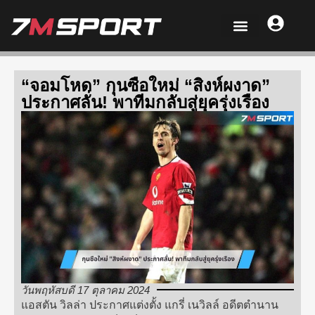
“จอมโหด” กุนซือใหม่ “สิงห์ผงาด”
ประกาศลั่น! พาทีมกลับสู่ยุครุ่งเรือง
วันพฤหัสบดี 17 ตุลาคม 2024
แอสตัน วิลล่า ประกาศแต่งตั้ง แกรี่ เนวิลล์ อดีตตำนาน