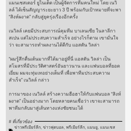
แมนเชสเตอร์ ยูไนเต็ด เป็นผู้จัดการทีมคนใหม่ โดย เนวิ
ลล์ ได้เซ็นสัญญาระยะยาว 3 ปี พร้อมกับเป้าหมายที่จะพา
“สิงห์ผงาด” กลับสู่ยุครุ่งเรืองอีกครั้ง
เนวิลล์ เคยมีประสบการณ์คุมทีม บาเลนเซีย ในลาลีกา
สเปน แต่ไม่ประสบความสำเร็จ อย่างไรก็ตาม เขามั่นใจ
ว่า จะสามารถทำผลงานได้ดีกับ แอสตัน วิลล่า
“ผมรู้สึกตื่นเต้นมากที่ได้มาอยู่ที่นี่ แอสตัน วิลล่า เป็น
สโมสรที่มีประวัติศาสตร์อันยาวนาน และแฟนบอลที่ยอด
เยี่ยม ผมจะทุ่มเทอย่างเต็มที่ เพื่อพาทีมประสบความ
สำเร็จ” เนวิลล์ กล่าว
การมาของ เนวิลล์ สร้างความฮือฮาให้กับแฟนบอล “สิงห์
ผงาด” เป็นอย่างมาก โดยหลายคนเชื่อว่า เขาจะสามารถ
พาทีมกลับมาสู่เส้นทางแห่งชัยชนะได้
# ที่เกี่ยวข้อง
ข่าวพรีเมียร์ลีก
,
ข่าวฟุตบอล
,
พรีเมียร์ลีก
,
แมนยู
,
แมนเชส