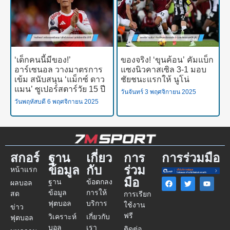
‘เด็กคนนี้มีของ!’
ของจริง! ‘ขุนค้อน’ คัมแบ็ก
อาร์เซนอล วางมาตรการ
แซงนิวคาสเซิล 3-1 มอบ
เข้ม สนับสนุน ‘แม็กซ์ ดาว
ชัยชนะแรกให้ นูโน่
แมน’ ซูเปอร์สตาร์วัย 15 ปี
วันจันทร์ 3 พฤศจิกายน 2025
วันพฤหัสบดี 6 พฤศจิกายน 2025
สกอร์
ฐาน
เกี่ยว
การ
การร่วมมือ
ข้อมูล
กับ
ร่วม
หน้าแรก
มือ
ฐาน
ข้อตกลง
ผลบอล
ข้อมูล
การให้
สด
การเรียก
ฟุตบอล
บริการ
ใช้งาน
ข่าว
ฟรี
วิเคราะห์
เกี่ยวกับ
ฟุตบอล
บอล
เรา
ติดต่อ