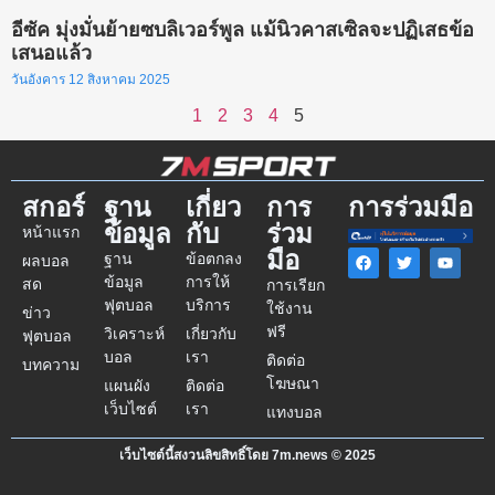
อีซัค มุ่งมั่นย้ายซบลิเวอร์พูล แม้นิวคาสเซิลจะปฏิเสธข้อ
เสนอแล้ว
วันอังคาร 12 สิงหาคม 2025
1
2
3
4
5
สกอร์
ฐาน
เกี่ยว
การ
การร่วมมือ
ข้อมูล
กับ
ร่วม
หน้าแรก
มือ
ฐาน
ข้อตกลง
ผลบอล
ข้อมูล
การให้
สด
การเรียก
ฟุตบอล
บริการ
ใช้งาน
ข่าว
ฟรี
วิเคราะห์
เกี่ยวกับ
ฟุตบอล
บอล
เรา
ติดต่อ
บทความ
โฆษณา
แผนผัง
ติดต่อ
เว็บไซต์
เรา
แทงบอล
เว็บไซต์นี้สงวนลิขสิทธิ์โดย 7m.news © 2025