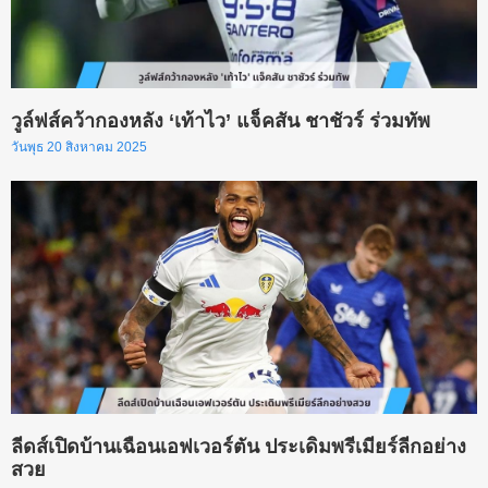
วูล์ฟส์คว้ากองหลัง ‘เท้าไว’ แจ็คสัน ชาชัวร์ ร่วมทัพ
วันพุธ 20 สิงหาคม 2025
ลีดส์เปิดบ้านเฉือนเอฟเวอร์ตัน ประเดิมพรีเมียร์ลีกอย่าง
สวย