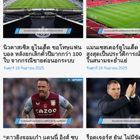
นิวคาสเซิล ยูไนเต็ด ขอโทษแฟน
แมนเชสเตอร์ยูไนเต็ด 
บอล หลังยกเลิกตั๋วปีมากกว่า 100
สูงสุดเป็นประวัติการ
ใบ จากกรณีขายต่อนอกระบบ
ในสนามจะย่ำแย่
วันศุกร์ 19 กันยายน 2025
วันศุกร์ 19 กันยายน 2025
“ดาวยิงจอมเก๋า แดนนี่ อิงส์ ซบ
ร็อดเจอร์ส ยัน! ไม่มีข